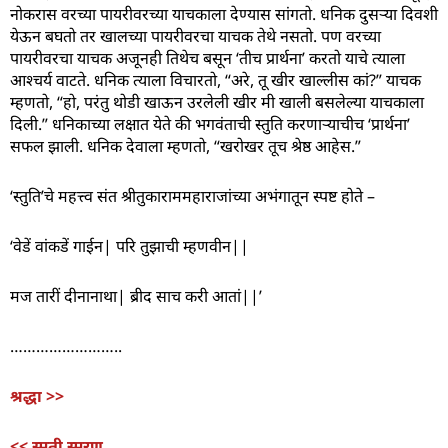
नोकरास वरच्या पायरीवरच्या याचकाला देण्यास सांगतो. धनिक दुसऱ्या दिवशी
येऊन बघतो तर खालच्या पायरीवरचा याचक तेथे नसतो. पण वरच्या
पायरीवरचा याचक अजूनही तिथेच बसून ‘तीच प्रार्थना’ करतो याचे त्याला
आश्चर्य वाटते. धनिक त्याला विचारतो, “अरे, तू खीर खाल्लीस कां?” याचक
म्हणतो, “हो, परंतु थोडी खाऊन उरलेली खीर मी खाली बसलेल्या याचकाला
दिली.” धनिकाच्या लक्षात येते की भगवंताची स्तुति करणाऱ्याचीच ‘प्रार्थना’
सफल झाली. धनिक देवाला म्हणतो, “खरोखर तूच श्रेष्ठ आहेस.”
‘स्तुति’चे महत्त्व संत श्रीतुकाराममहाराजांच्या अभंगातून स्पष्ट होते –
‘वेडें वांकडें गाईन| परि तुझाची म्हणवीन||
मज तारीं दीनानाथा| ब्रीद साच करी आतां||’
……………………..
श्रद्धा >>
<< स्मृती स्मरण