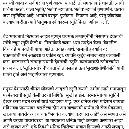
यशस्वी व्हावा व सर्व गरजा पूर्ण व्हाव्या यासाठी तो भगवंताकडे धावतो, त्याची
प्रार्थना करतो. याला ‘स्तुति,’ ‘स्तोत्र’ म्हणतात. ‘स्तोत्र’ म्हणजे गुणवर्णन. प्रत्येक
जण स्तुतिप्रिय आहे. भगवंत वस्तुत: पूर्णकाम, निष्काम आहे, परंतु जीवांच्या
कल्याणाकरीता त्याने ‘सगुणता स्वीकारून स्तुतिप्रियता अंगिकारली’.
वेद भगवंताचे निःश्वास आहेत म्हणून प्रथमतः ऋषीमुनींनी निसर्गपर देवतांची
स्तोत्रे रचून स्तुति केली व “निसर्गाकडे चला” असा उपदेश केला. वेदातील
विचार हे मानवतेची गाथा आहेत, उदाहरणार्थ, ‘समानी हृदयानि व:|,’
एकमेकांची मने ओळखा व एकीने रहा, व्यक्ति-कुटुंब-समाज-राष्ट्र बलशाली
करा. कालांतराने संतमहात्म्यांनी देवतांची ‘स्तुति’ करण्यासाठी स्तोत्ररचनेस
प्रारंभ केला. ‘स्तुति-स्तोत्राने’ देवता शीघ्र प्रसन्न होऊन ‘सुखशांतीश्रीकीर्ति’ यांची
प्राप्ती होते असे ‘महर्षिव्यास’ म्हणतात.
मनुष्य पैशासाठी श्रीमंत लोकांची आदराने स्तुति करतो. तशीच त्याने मनापासून
परमेश्वराची स्तुति केली तर तो निश्चित सुखी होईल. परमात्म्याच्या स्तुतिने
ईश्वर कसा मदत करतो याचे उदाहरण पाहू. एक धनिक रोज मंदिरात जायचा.
मंदिराच्या पायऱ्यांवर बसलेल्या दोन अंध याचकांची प्रार्थना तो रोज ऐकायचा.
खालच्या पायरीवरचा याचक “भगवंत कल्याण करणारा आहे” असे म्हणत असे
आणि वरच्या पायरीवरचा “या गावातला धनिक माझे कल्याण करणारा आहे”
असे म्हणत असे. एके दिवशी धनिक खिरीच्या पात्रात हिऱ्याची अंगठी लपवून,