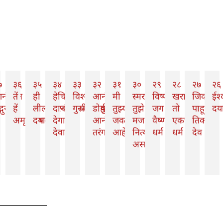
७
३६
३५
३४
३३
३२
३१
३०
२९
२८
२७
२६
ी
नंदघन
तें
ही
हेचि
विश्वासो
आनंदाचे
मी
स्मरण
विष्णुमय
खरा
जिकडे
ईश्
्गुरू
हें
लीलाविश्वंभराची
दान
गुरुवाक्येषु
डोही
तुझ्या
तुझे
जग
तो
पाहू
द
अमृतानुभव
दया
देगा
आनंद
जवळच
मज
वैष्णवांचा
एकची
तिकडे
देवा
तरंग
आहे
नित्य
धर्म
धर्म
देव
असावे