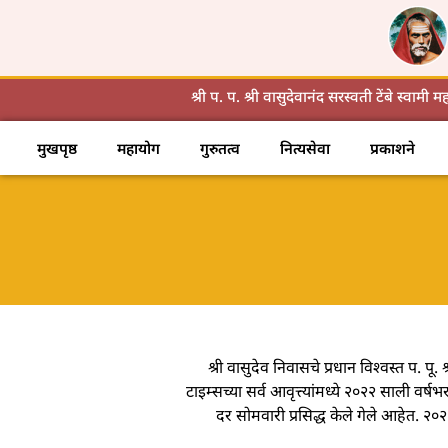
Skip
to
content
श्री प. प. श्री वासुदेवानंद सरस्वती टेंबे स्वामी 
मुखपृष्ठ
महायोग
गुरुतत्व
नित्यसेवा
प्रकाशने
श्री वासुदेव निवासचे प्रधान विश्वस्त प. 
टाइम्सच्या सर्व आवृत्त्यांमध्ये २०२२ साली वर्ष
दर सोमवारी प्रसिद्ध केले गेले आहेत. 