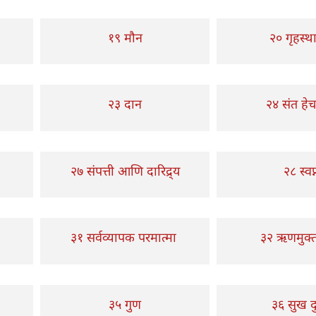
१९ मौन
२० गृहस्था
२३ दान
२४ संत हे
२७ संपत्ती आणि दारिद्र्य
२८ स्वप्
३१ सर्वव्यापक परमात्मा
३२ ऋणमुक्त
३५ गुण
३६ सुख द