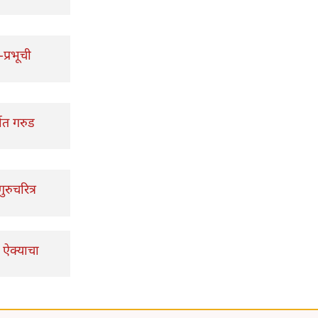
-प्रभूची
थात गरुड
रुचरित्र
 ऐक्याचा