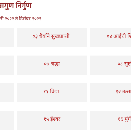
सगुण निर्गुण
री २०२२ ते डिसेंबर २०२२
०३ धैर्याने सुखप्राप्ती
०४ आईची 
०७ श्रद्धा
०८ सृष्ट
११ विद्या
१२ उत्स
१५ ईश्वर
१६ मुंग