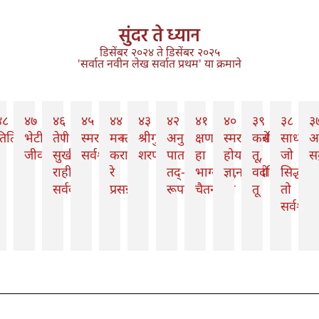
सुंदर ते ध्यान
डिसेंबर २०२४ ते डिसेंबर २०२५
'सर्वात नवीन लेख सर्वात प्रथम' या क्रमाने
४८
४७
४६
४५
४४
४३
४२
४१
४०
३९
३८
३
ितिक्षा
भेटीलागी
तेणे
स्मरणभक्ती
मन
श्रीगुरु:
अनुभवे
क्षण
स्मरणमात्रे
करविसी
साधनेस
आ
जीवा
सुखी
सर्वश्रेष्ठ
करा
शरणम्
पातले,
हा
होय
तू,
जो
सद
राही
रे
तद्-
भाग्याचा,
ज्ञानप्राप्ती
वदविसी
सिद्ध
सर्वकाळ
प्रसन्न
रूपता
चैतन्याचा
तू
तो
सर्वश्रेष्ठ