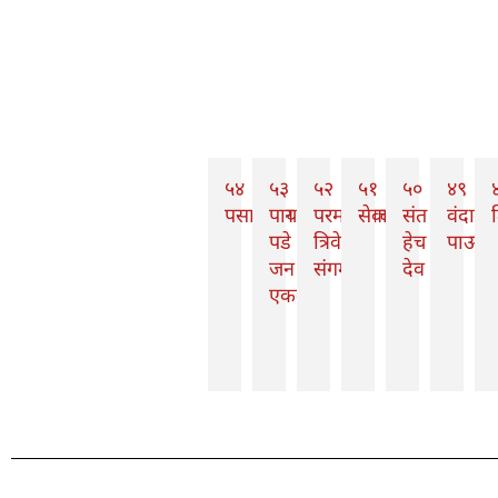
५४
५३
५२
५१
५०
४९
पसायदान
पाया
परमानंदाचा
सेवाभाव
संत
वंदावी
त
पडे
त्रिवेणी
हेच
पाऊले
जन
संगम
देव
एकमेकां