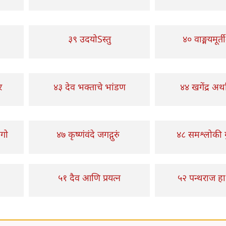
३९ उदयोSस्तु
४० वाङ्मयमूर्ती
र
४३ देव भक्ताचे भांडण
४४ खगेंद्र अर्
ागो
४७
कृष्णंवंदे जगद्गुरुं
४८ समश्लोकी गु
५१ दैव आणि प्रयत्न
५२ पन्थराज हा