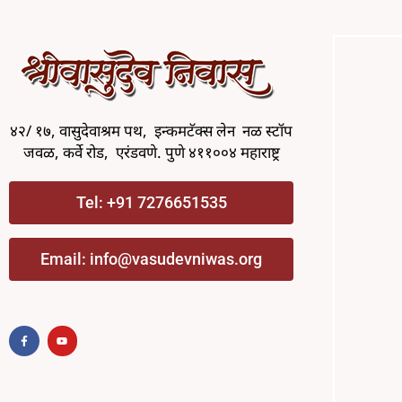
४२/ १७, वासुदेवाश्रम पथ, इन्कमटॅक्स लेन नळ स्टॉप
जवळ, कर्वे रोड, एरंडवणे. पुणे ४११००४ महाराष्ट्र
Tel: +91 7276651535
Email:
info@vasudevniwas.org
F
Y
a
o
c
u
e
t
b
u
o
b
o
e