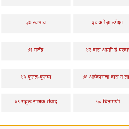
३७ स्वभाव
३८ अपेक्षा उपेक्षा
४१ गजेंद्र
४२ दास आम्ही हें घरदा
४५ कृतज्ञ-कृतघ्न
४६ अहंकाराचा वारा न ल
४९ सद्गुरू साधक संवाद
५० चिंतामणी