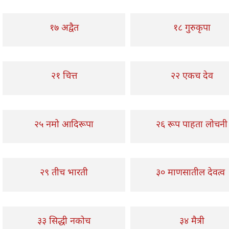
१७ अद्वैत
१८ गुरुकृपा
२१ चित्त
२२ एकच देव
२५ नमो आदिरूपा
२६ रूप पाहता लोचनी
२९ तीच भारती
३० माणसातील देवत्व
३३ सिद्धी नकोच
३४ मैत्री