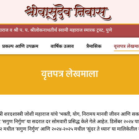
महाराज व श्री प. प. श्रीलोकनाथतीर्थ स्वामी महाराज स्मारक ट्रस्ट, पुणे
प्रकल्प आणि उपक्रम
वार्षिक उत्सव
त्रैमासिक
वृत्तपत्र लेखम
वृत्तपत्र लेखमाला
पू. श्री शरदशास्त्री जोशी महाराज यांचे ‘भक्ती, योग, निरामय मानवी जीवन आणि सका
भर ‘सगुण निर्गुण’ या सदरात दर सोमवारी प्रसिद्ध केले गेले आहेत. डिसेंबर २०२४ पा
२०२२ मधील ‘सगुण निर्गुण’ आणि २०२४-२०२५ मधील ‘सुंदर ते ध्यान’ या मालिकेत